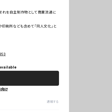
、それを自主制作物として商業流通に
や印刷所なども含めて「同人文化」と
353
available
方向け
通報する