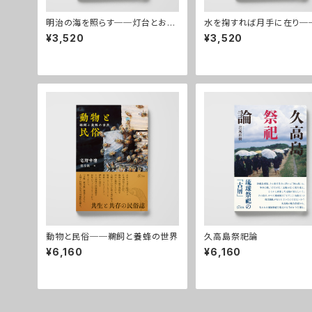
明治の海を照らす──灯台とお雇
水を掬すれば月手に在り─
い外国人ブラントン
中の葉嘉瑩
¥3,520
¥3,520
動物と民俗──鵜飼と養蜂の世界
久高島祭祀論
¥6,160
¥6,160