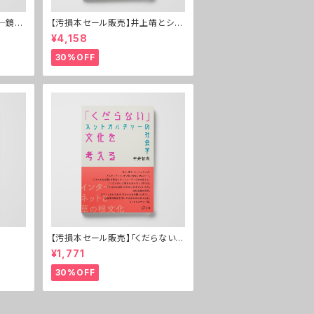
─鏡の
【汚損本セール販売】井上靖とシル
クロード──西域物の誕生と展開
¥4,158
30%OFF
【汚損本セール販売】「くだらない」
文化を考える
¥1,771
30%OFF