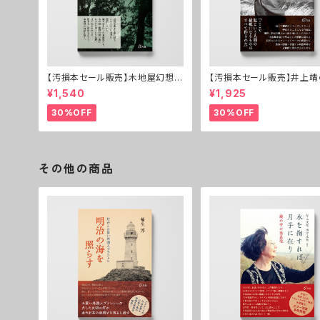
【汚損本セール販売】木地屋幻想─
【汚損本セール販売】井上
─紀伊の森の漂泊民
──伏流する民俗世界
¥1,540
¥1,925
30%OFF
30%OFF
その他の商品