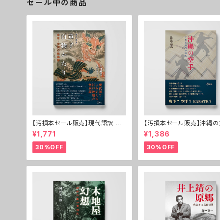
セール中の商品
【汚損本セール販売】現代語訳 童
【汚損本セール販売】沖縄
子百物かたり──東北・米沢の怪
─その基本形の時代
¥1,771
¥1,386
異譚
30%OFF
30%OFF