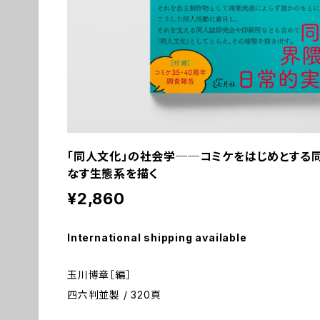
「同人文化」の社会学──コミケをはじめとする
なす生態系を描く
¥2,860
International shipping available
玉川博章［編］
四六判並製 / 320頁