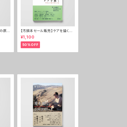
靖の原郷
【汚損本セール販売】ケアを描く─
─育児と介護の現代小説
¥1,100
50%OFF