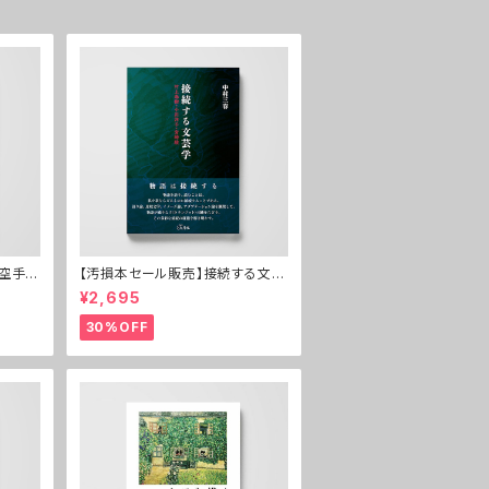
の空手─
【汚損本セール販売】接続する文芸
学──村上春樹・小川洋子・宮崎
¥2,695
駿
30%OFF