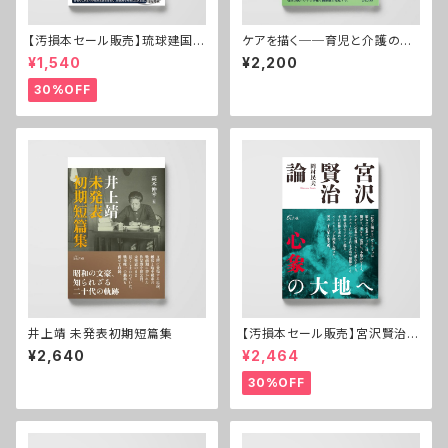
【汚損本セール販売】琉球建国史
ケアを描く──育児と介護の現
の謎を追って──交易社会と倭
代小説
¥1,540
¥2,200
寇
30%OFF
井上靖 未発表初期短篇集
【汚損本セール販売】宮沢賢治論
心象の大地へ
¥2,640
¥2,464
30%OFF