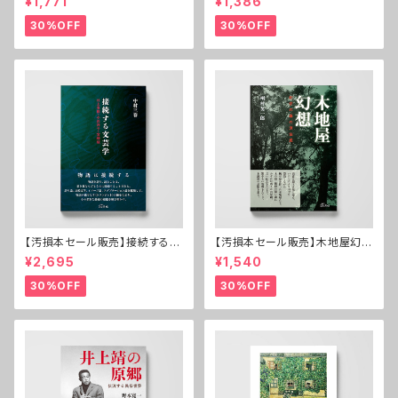
¥1,771
¥1,386
の怪異譚
30%OFF
30%OFF
【汚損本セール販売】接続する文
【汚損本セール販売】木地屋幻想
芸学──村上春樹・小川洋子・
──紀伊の森の漂泊民
¥2,695
¥1,540
宮崎駿
30%OFF
30%OFF