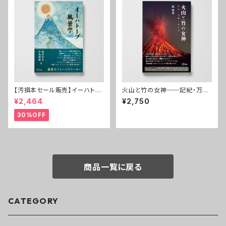
【汚損本セール販売】イーハトー
火山と竹の女神──記紀・万
ブ風景学──宮沢賢治の〈場
葉・おもろ
¥2,464
¥2,750
所〉
30%OFF
商品一覧に戻る
CATEGORY