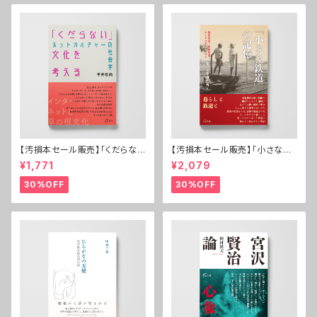
【汚損本セール販売】「くだらな
【汚損本セール販売】「小さな鉄
い」文化を考える
道」の記憶──軽便鉄道・森林
¥1,771
¥2,079
鉄道・ケーブルカーと人びと
30%OFF
30%OFF