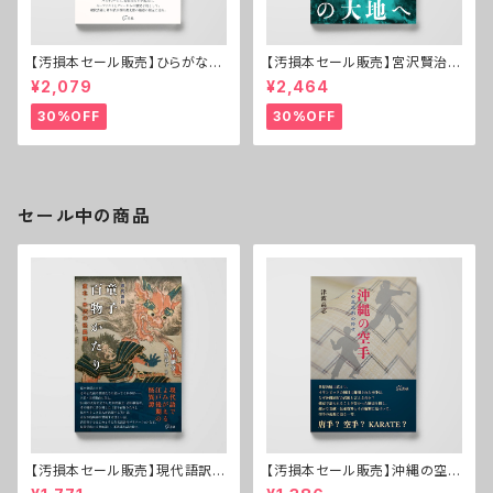
【汚損本セール販売】ひらがなの
【汚損本セール販売】宮沢賢治論
天使──谷川俊太郎の現代詩
心象の大地へ
¥2,079
¥2,464
30%OFF
30%OFF
セール中の商品
【汚損本セール販売】現代語訳
【汚損本セール販売】沖縄の空手
童子百物かたり──東北・米沢
──その基本形の時代