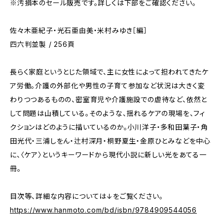
※汚損本のセール販売です。詳しくは下部をご確認ください。
佐々木亜紀子・光石亜由美・米村みゆき［編］
四六判並製 / 256頁
長らく家庭というとじた領域で、主に女性によって担われてきたケ
ア労働。介護の外部化や男性の子育て参加など状況は大きく変
わりつつあるものの、密室育児や介護施設での虐待など、依然と
して問題は山積している。そのような、揺れるケアの現場を、フィ
クションはどのように描いているのか。小川洋子・多和田葉子・角
田光代・三浦しをん・辻村深月・桐野夏生・金原ひとみなどを中心
に、〈ケア〉というキーワードから現代小説に新しい光をあてる一
冊。
目次等、詳細な内容については↓をご覧ください。
https://www.hanmoto.com/bd/isbn/9784909544056