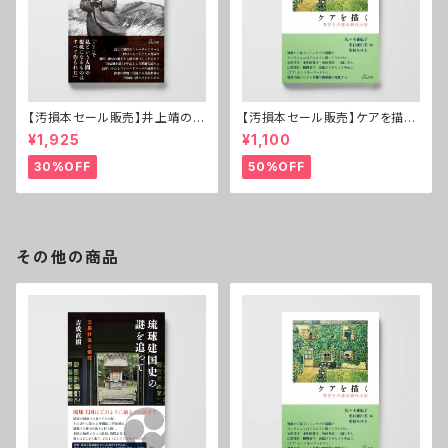
【汚損本セール販売】井上靖の原
【汚損本セール販売】ケアを描く
郷──伏流する民俗世界
──育児と介護の現代小説
¥1,925
¥1,100
30%OFF
50%OFF
その他の商品