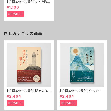
【汚損本セール販売】ケアを描く
──育児と介護の現代小説
¥1,100
50%OFF
同じカテゴリの商品
【汚損本セール販売】明治の海を
【汚損本セール販売】イーハトー
照らす──灯台とお雇い外国人
ブ風景学──宮沢賢治の〈場
¥2,464
¥2,464
ブラントン
所〉
30%OFF
30%OFF