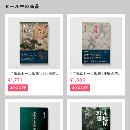
セール中の商品
【汚損本セール販売】現代語訳
【汚損本セール販売】沖縄の空手
童子百物かたり──東北・米沢
──その基本形の時代
¥1,771
¥1,386
の怪異譚
30%OFF
30%OFF