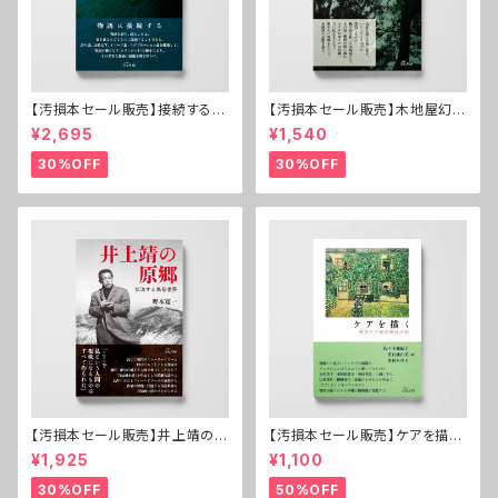
【汚損本セール販売】接続する文
【汚損本セール販売】木地屋幻想
芸学──村上春樹・小川洋子・
──紀伊の森の漂泊民
¥2,695
¥1,540
宮崎駿
30%OFF
30%OFF
【汚損本セール販売】井上靖の原
【汚損本セール販売】ケアを描く
郷──伏流する民俗世界
──育児と介護の現代小説
¥1,925
¥1,100
30%OFF
50%OFF