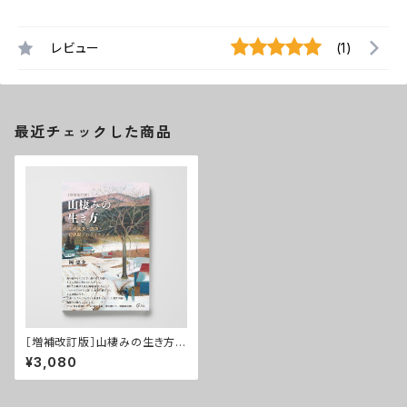
レビュー
(1)
最近チェックした商品
［増補改訂版］山棲みの生き方─
─木の実食・焼畑・狩猟獣・レジ
¥3,080
リエンス