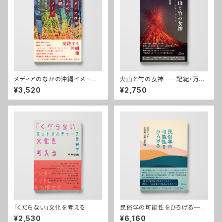
メディアのなかの沖縄イメージ
火山と竹の女神──記紀・万
──文化創造の100年
葉・おもろ
¥3,520
¥2,750
「くだらない」文化を考える
民俗学の可能性をひろげる──
福田アジオ自選民俗学論集Ⅰ
¥2,530
¥6,160