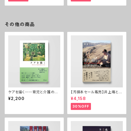
その他の商品
ケアを描く──育児と介護の現
【汚損本セール販売】井上靖とシ
代小説
ルクロード──西域物の誕生と
¥2,200
¥4,158
展開
30%OFF