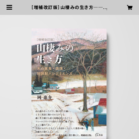
［増補改訂版］山棲みの生き方──木
の実食・焼畑・狩猟獣・レジリエンス |
七月社