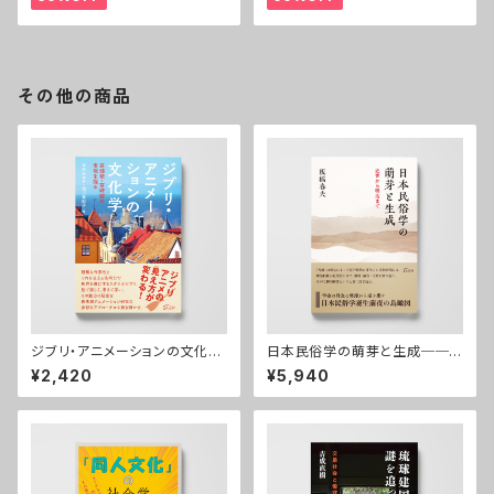
その他の商品
ジブリ・アニメーションの文化学
日本民俗学の萌芽と生成──
──高畑勲・宮崎駿の表現を探
近世から明治まで
¥2,420
¥5,940
る