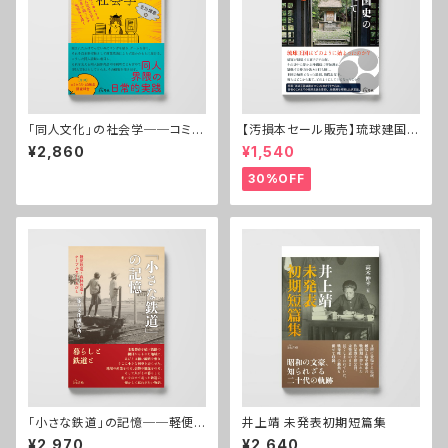
「同人文化」の社会学──コミケ
【汚損本セール販売】琉球建国史
をはじめとする同人誌即売会と
の謎を追って──交易社会と倭
¥2,860
¥1,540
その参加者の織りなす生態系を
寇
描く
30%OFF
「小さな鉄道」の記憶──軽便
井上靖 未発表初期短篇集
鉄道・森林鉄道・ケーブルカーと
¥2,970
¥2,640