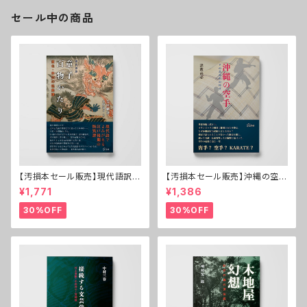
セール中の商品
【汚損本セール販売】現代語訳
【汚損本セール販売】沖縄の空手
童子百物かたり──東北・米沢
──その基本形の時代
¥1,771
¥1,386
の怪異譚
30%OFF
30%OFF