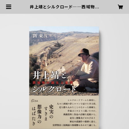
井上靖とシルクロード──西域物の
誕生と展開 | 七月社