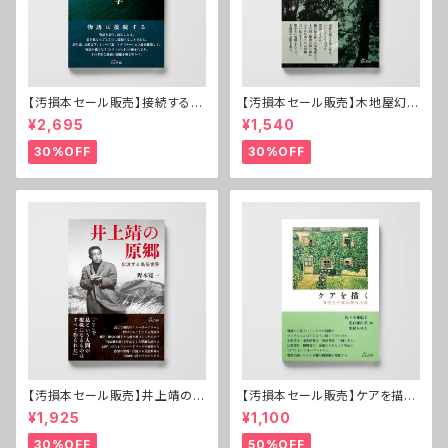
【汚損本セール販売】接続する文
【汚損本セール販売】木地屋幻想
芸学──村上春樹・小川洋子・
──紀伊の森の漂泊民
¥2,695
¥1,540
宮崎駿
30%OFF
30%OFF
【汚損本セール販売】井上靖の原
【汚損本セール販売】ケアを描く
郷──伏流する民俗世界
──育児と介護の現代小説
¥1,925
¥1,100
30%OFF
50%OFF