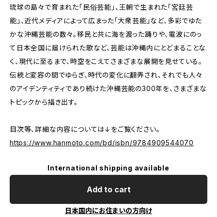
琉球の島々で育まれた「民俗芸能」、王朝で生まれた「宮廷芸
能」、近代メディアによって広まった「大衆芸能」など、多彩でゆた
かな沖縄芸能の数々。移民と共に海を渡った踊りや、電波にのっ
て日本全国に届けられた歌など、芸能は沖縄内にとどまることな
く、現代に至るまで、時空をこえてさまざまな展開を見せている。
伝統と変容の間でゆらぎ、時代の変化に翻弄され、それでも人々
のアイデンティティであり続けた沖縄芸能の300年を、さまざまな
トピックから描き出す。
目次等、詳細な内容については↓をご覧ください。
https://www.hanmoto.com/bd/isbn/9784909544070
International shipping available
Add to cart
日本国内にお住まいの方向け