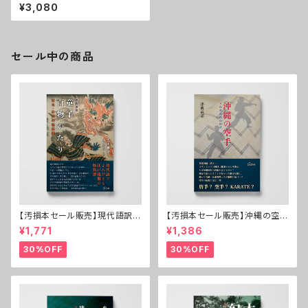
造・表象・越境
¥3,080
セール中の商品
【汚損本セール販売】現代語訳
【汚損本セール販売】沖縄の空手
童子百物かたり──東北・米沢
──その基本形の時代
¥1,771
¥1,386
の怪異譚
30%OFF
30%OFF