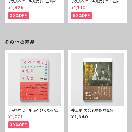
【汚損本セール販売】井上靖の原
【汚損本セール販売】ケアを描く
郷──伏流する民俗世界
──育児と介護の現代小説
¥1,925
¥1,100
30%OFF
50%OFF
その他の商品
【汚損本セール販売】「くだらな
井上靖 未発表初期短篇集
い」文化を考える
¥1,771
¥2,640
30%OFF