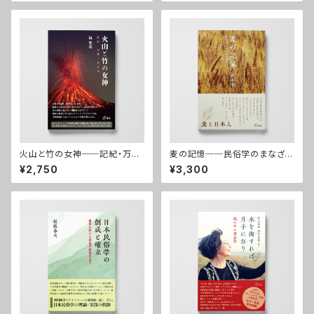
火山と竹の女神──記紀・万
麦の記憶──民俗学のまなざし
葉・おもろ
から
¥2,750
¥3,300