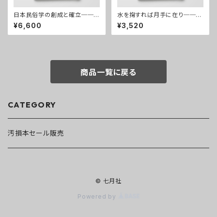
日本民俗学の創成と確立──
水を掬すれば月手に在り──鏡
椎葉の旅から民俗学講習会まで
の中の葉嘉瑩
¥6,600
¥3,520
商品一覧に戻る
CATEGORY
汚損本セール販売
© 七月社
Powered by