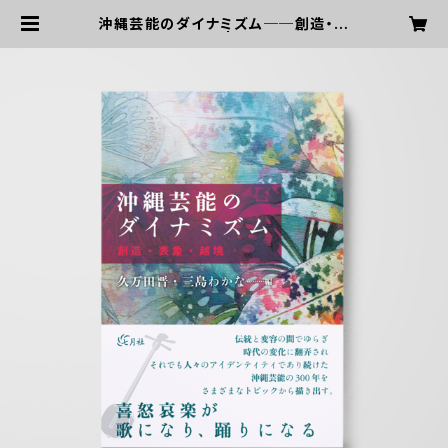
沖縄芸能のダイナミズム──創造・表
象・越境 | 七月社