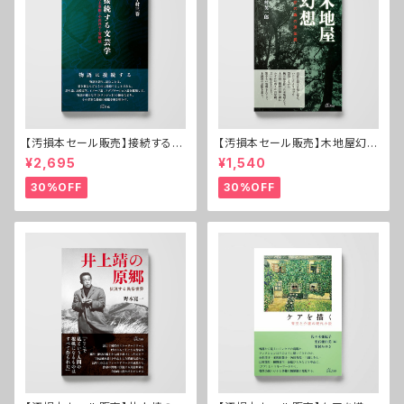
【汚損本セール販売】接続する文
【汚損本セール販売】木地屋幻想
芸学──村上春樹・小川洋子・
──紀伊の森の漂泊民
¥2,695
¥1,540
宮崎駿
30%OFF
30%OFF