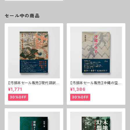
セール中の商品
【汚損本セール販売】現代語訳
【汚損本セール販売】沖縄の空手
童子百物かたり──東北・米沢
──その基本形の時代
¥1,771
¥1,386
の怪異譚
30%OFF
30%OFF