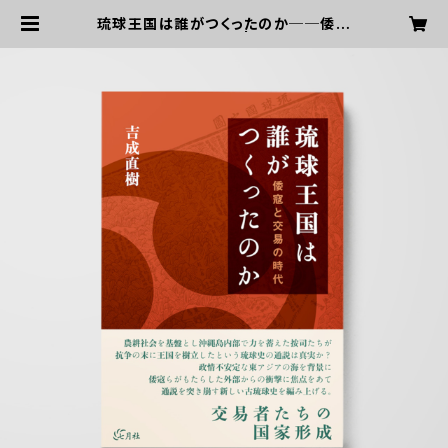
琉球王国は誰がつくったのか──倭寇
と交易の時代 | 七月社