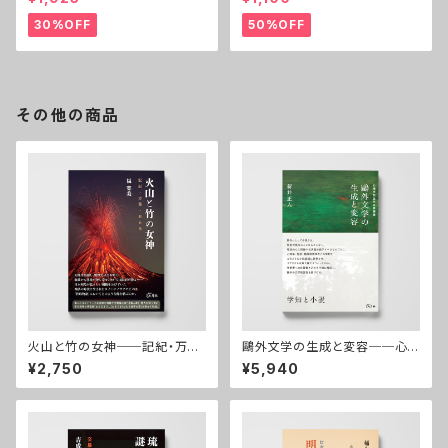
30%OFF
50%OFF
その他の商品
火山と竹の女神──記紀・万
鷗外文学の生成と変容──心
葉・おもろ
理学的近代の脱構築
¥2,750
¥5,940