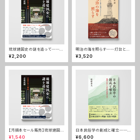
琉球建国史の謎を追って──交
明治の海を照らす──灯台とお
易社会と倭寇
雇い外国人ブラントン
¥2,200
¥3,520
【汚損本セール販売】琉球建国史
日本民俗学の創成と確立──
の謎を追って──交易社会と倭
椎葉の旅から民俗学講習会まで
¥1,540
¥6,600
寇