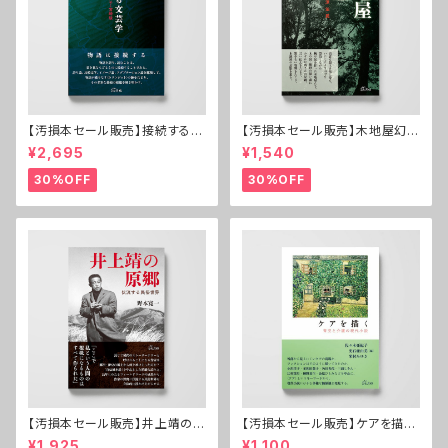
【汚損本セール販売】接続する文
【汚損本セール販売】木地屋幻想
芸学──村上春樹・小川洋子・
──紀伊の森の漂泊民
¥2,695
¥1,540
宮崎駿
30%OFF
30%OFF
【汚損本セール販売】井上靖の原
【汚損本セール販売】ケアを描く
郷──伏流する民俗世界
──育児と介護の現代小説
¥1,925
¥1,100