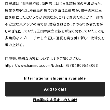
首里城は、15世紀初頭、尚巴志にはじまる琉球国の王城だった。
農業を基盤とし沖縄島内部で力を蓄えた豪族が、抗争の末に王
国を樹立したというのが通説だが、これは真実だろうか？ 政情
不安定な東アジアの海では、倭寇をはじめ、まつろわぬ者たちが
しのぎを削っていた。王国の成立に彼らが深く関わっていたことを
多角的なアプローチから立証し、通説を突き崩す新しい琉球史を
編み上げる。
目次等、詳細な内容については↓をご覧ください。
https://www.hanmoto.com/bd/isbn/9784909544063
International shipping available
Add to cart
日本国内にお住まいの方向け