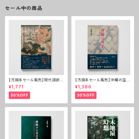
セール中の商品
【汚損本セール販売】現代語訳
【汚損本セール販売】沖縄の空手
童子百物かたり──東北・米沢
──その基本形の時代
¥1,771
¥1,386
の怪異譚
30%OFF
30%OFF