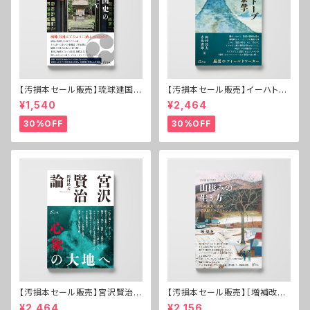
【汚損本セール販売】琉球建国史
【汚損本セール販売】イーハトー
の謎を追って──交易社会と倭
ブ風景学──宮沢賢治の〈場
¥1,540
¥2,464
寇
所〉
30%OFF
30%OFF
【汚損本セール販売】宮沢賢治論
【汚損本セール販売】［増補改訂
心象の大地へ
版］山棲みの生き方──木の実
¥2,464
¥2,156