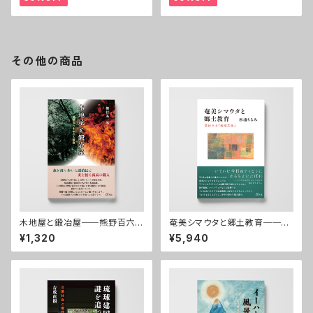
その他の商品
木地屋と鍛冶屋──熊野百六
奄美シマウタと郷土教育──学
十年の人模様
ばれる「地域文化」
¥1,320
¥5,940