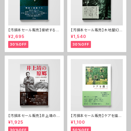
【汚損本セール販売】接続する文
【汚損本セール販売】木地屋幻想
芸学──村上春樹・小川洋子・
──紀伊の森の漂泊民
¥2,695
¥1,540
宮崎駿
30%OFF
30%OFF
【汚損本セール販売】井上靖の原
【汚損本セール販売】ケアを描く
郷──伏流する民俗世界
──育児と介護の現代小説
¥1,925
¥1,100
30%OFF
50%OFF