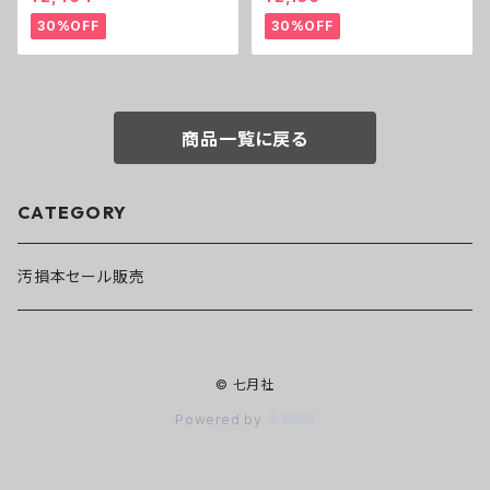
食・焼畑・狩猟獣・レジリエンス
30%OFF
30%OFF
商品一覧に戻る
CATEGORY
汚損本セール販売
© 七月社
Powered by